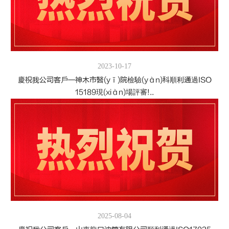
2023-10-17
慶祝我公司客戶—神木市醫(yī)院檢驗(yàn)科順利通過ISO
15189現(xiàn)場評審!..
2025-08-04