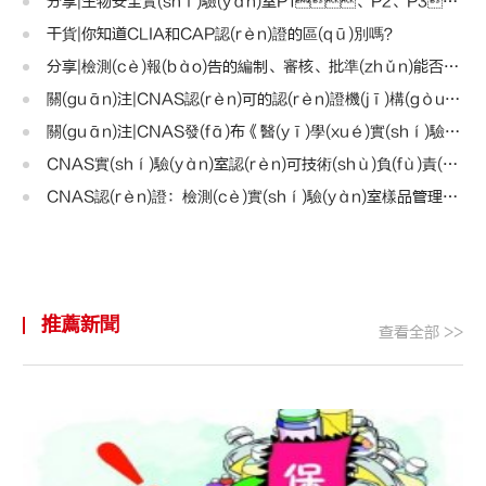
分享|生物安全實(shí)驗(yàn)室P1、P2、P3、P4等級(jí)的區(qū)別
干貨|你知道CLIA和CAP認(rèn)證的區(qū)別嗎？
分享|檢測(cè)報(bào)告的編制、審核、批準(zhǔn)能否由一人完成？
關(guān)注|CNAS認(rèn)可的認(rèn)證機(jī)構(gòu)信息可在這個(gè)權(quán)威平臺(tái)查詢啦！..
關(guān)注|CNAS發(fā)布《醫(yī)學(xué)實(shí)驗(yàn)室質(zhì)量和能力認(rèn)可準(zhǔn)則》的通知..
CNAS實(shí)驗(yàn)室認(rèn)可技術(shù)負(fù)責(zé)人職責(zé)
CNAS認(rèn)證：檢測(cè)實(shí)驗(yàn)室樣品管理要求
推薦新聞
查看全部 >>