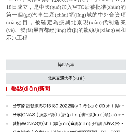
18日成立，是中國(guó)加入WTO后被批準(zhǔn)的
認(rèn)可規(guī)則
認
第一個(gè)汽車生產(chǎn)領(lǐng)域的中外合資項
(xiàng)目，被確定為振興北京現(xiàn)代制造業
(yè)、發(fā)展首都經(jīng)濟(jì)的龍頭項(xiàng)目和
示范工程。
博世汽車
北京交通大學(xué)
熱點(diǎn)新聞
分享|解讀新版ISO15189:2022醫(yī)學(xué)實(shí)驗(yàn)室—質(zhì)量和能力標(biāo)準(zhǔn)..
分享|CNAS【換版+復(fù)評(píng)審+擴(kuò)項(xiàng)】該如何操作？
愛格森CNAS實(shí)驗(yàn)室認(rèn)可咨詢流程及官方資費(fèi)介紹!