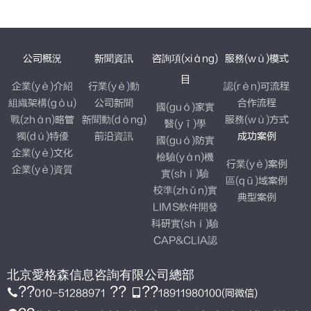
公司概況
新聞資訊
咨詢項(xiàng)
服務(wù)模式
目
企業(yè)介紹
行業(yè)動
認(rèn)可流程
組織架構(gòu)
公司新聞
合作流程
(dòng)態(tài)
國(guó)家實
戰(zhàn)略管
新聞動(dòng)
服務(wù)方式
醫(yī)學
(shí)驗(yàn)
獨(dú)特優
前沿資訊
成功案例
理
態(tài)
國(guó)防實
(xué)實(shí)
室認(rèn)可
企業(yè)文化
(yōu)勢(shì)
檢驗(yàn)機
(shí)驗(yàn)
行業(yè)案例
驗(yàn)室認
企業(yè)資質
實(shí)驗
(jī)構(gòu)認
區(qū)域案例
室認(rèn)可
(rèn)可
(zhì)
校準(zhǔn)實
(yàn)室資質
典型案例
(rèn)可
LIMS軟件開發
(shí)驗(yàn)
(zhì)認(rèn)
科研實(shí)驗
(fā)
室建標(biāo)
定
CAP&CLIA認
(yàn)室認
(rèn)證
(rèn)可
北京愛格森信息咨詢有限公司總部
??
??
??
010-51288971
18911980100(同微信)