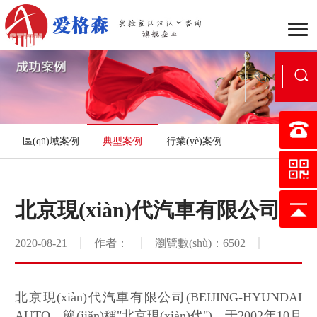
企業(yè)介紹
組織架構(g
區(qū)域案例
典型案例
行業(yè)案例
行業(yè)動(dòng)態(tài)
國(guó)家實(shí)驗(yàn)
北京現(xiàn)代汽車有限公司
認(rèn)可流程
合作流程
2020-08-21
作者：
瀏覽數(shù)：6502
行業(yè)案例
區(qū)域
映月書屋
知否e站
北京現(xiàn)代汽車有限公司(BEIJING-HYUNDAI
小愛講壇
在線考核
證
AUTO，簡(jiǎn)稱"北京現(xiàn)代")，于2002年10月