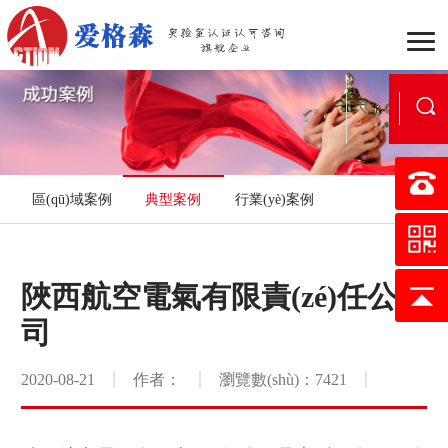
企業(yè)介紹
組織架構(g
區(qū)域案例
典型案例
行業(yè)案例
行業(yè)動態(tài)
公司
國家實(shí)驗(yàn)室認(r
陜西航空電氣有限責(zé)任公
認(rèn)可流程
合作流程
司
行業(yè)案例
區(qū)域
2020-08-21
作者：
瀏覽數(shù)：7421
映月書屋
知否e站
小愛講壇
在線考核
證