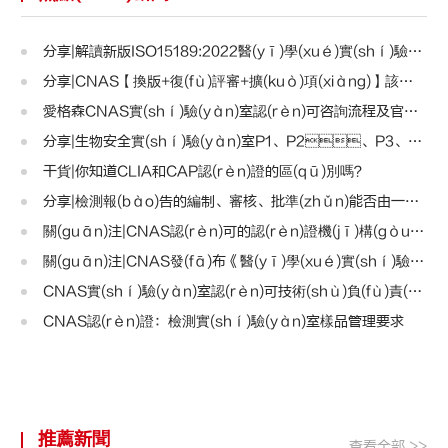
分享|解讀新版ISO15189:2022醫(yī)學(xué)實(shí)驗(yàn)室—質(zhì)量和能力標(biāo)準(zhǔn)..
分享|CNAS【換版+復(fù)評審+擴(kuò)項(xiàng)】該如何操作？
愛格森CNAS實(shí)驗(yàn)室認(rèn)可咨詢流程及官方資費(fèi)介紹!
分享|生物安全實(shí)驗(yàn)室P1、P2、P3、P4等級的區(qū)別
干貨|你知道CLIA和CAP認(rèn)證的區(qū)別嗎？
分享|檢測報(bào)告的編制、審核、批準(zhǔn)能否由一人完成？
關(guān)注|CNAS認(rèn)可的認(rèn)證機(jī)構(gòu)信息可在這個(gè)權(quán)威平臺查詢啦！..
關(guān)注|CNAS發(fā)布《醫(yī)學(xué)實(shí)驗(yàn)室質(zhì)量和能力認(rèn)可準(zhǔn)則》的通知..
CNAS實(shí)驗(yàn)室認(rèn)可技術(shù)負(fù)責(zé)人職責(zé)
CNAS認(rèn)證：檢測實(shí)驗(yàn)室樣品管理要求
推薦新聞
查看全部 >>